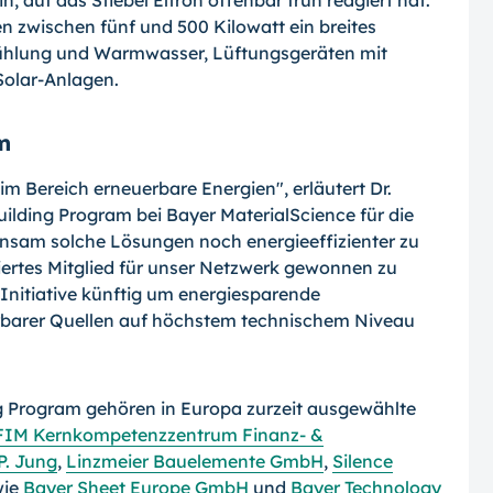
, auf das Stiebel Eltron offenbar früh reagiert hat.
 zwischen fünf und 500 Kilowatt ein breites
ühlung und Warmwasser, Lüftungsgeräten mit
olar-Anlagen.
m
m Bereich erneuerbare Energien", erläutert Dr.
ilding Program bei Bayer MaterialScience für die
nsam solche Lösungen noch energieeffizienter zu
ertes Mitglied für unser Netzwerk gewonnen zu
Initiative künftig um energiesparende
rbarer Quellen auf höchstem technischem Niveau
 Program gehören in Europa zurzeit ausgewählte
FIM Kernkompetenzzentrum Finanz- &
P. Jung
,
Linzmeier Bauelemente GmbH
,
Silence
wie
Bayer Sheet Europe GmbH
und
Bayer Technology