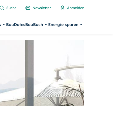
Suche
Newsletter
Anmelden
s
BauDates
BauBuch
Energie sparen