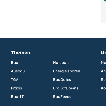
Themen
U
Bau
Hotspots
Ne
Ausbau
Energie sparen
An
TGA
BauDates
Re
Praxis
BroKatDowns
Ko
Bau-IT
BauFeeds