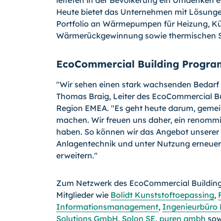
leiteten in der Bevölkerung ein Umdenken ein
Heute bietet das Unternehmen mit Lösungen
Portfolio an Wärmepumpen für Heizung, K
Wärmerückgewinnung sowie thermischen S
EcoCommercial Building Progra
"Wir sehen einen stark wachsenden Bedarf i
Thomas Braig, Leiter des EcoCommercial Bu
Region EMEA. "Es geht heute darum, gemei
machen. Wir freuen uns daher, ein renommi
haben. So können wir das Angebot unserer 
Anlagentechnik und unter Nutzung erneue
erweitern."
Zum Netzwerk des EcoCommercial Building
Mitglieder wie
Bolidt Kunststoftoepassing
,
Informationsmanagement
,
Ingenieurbüro 
Solutions GmbH
,
Solon SE
,
puren gmbh
so