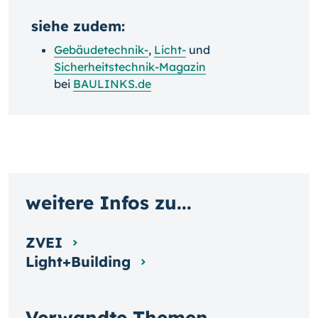
siehe zudem:
Gebäudetechnik-
,
Licht-
und
Sicherheitstechnik-Magazin
bei
BAULINKS.de
weitere Infos zu...
ZVEI
Light+Building
Verwandte Themen