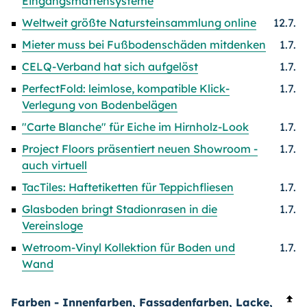
Eingangsmattensysteme
Weltweit größte Natursteinsammlung online
12.7.
Mieter muss bei Fußbodenschäden mitdenken
1.7.
CELQ-Verband hat sich aufgelöst
1.7.
PerfectFold: leimlose, kompatible Klick-
1.7.
Verlegung von Bodenbelägen
"Carte Blanche" für Eiche im Hirnholz-Look
1.7.
Project Floors präsentiert neuen Showroom -
1.7.
auch virtuell
TacTiles: Haftetiketten für Teppichfliesen
1.7.
Glasboden bringt Stadionrasen in die
1.7.
Vereinsloge
Wetroom-Vinyl Kollektion für Boden und
1.7.
Wand
Farben
- Innenfarben, Fassadenfarben, Lacke,