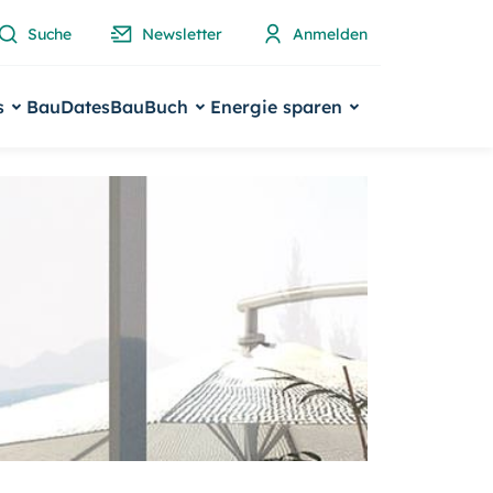
Suche
Newsletter
Anmelden
s
BauDates
BauBuch
Energie sparen