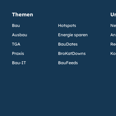
Themen
U
Bau
Hotspots
Ne
Ausbau
Energie sparen
An
TGA
BauDates
Re
Praxis
BroKatDowns
Ko
Bau-IT
BauFeeds