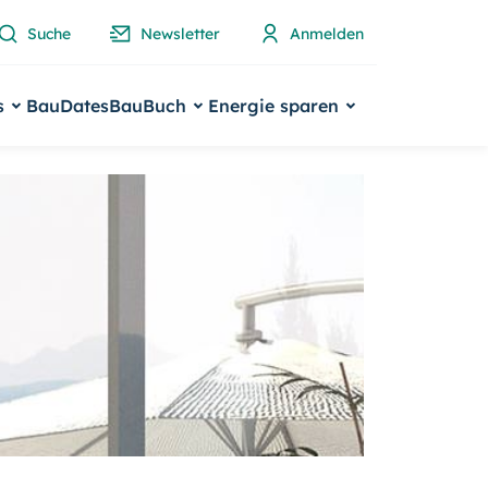
Suche
Newsletter
Anmelden
s
BauDates
BauBuch
Energie sparen