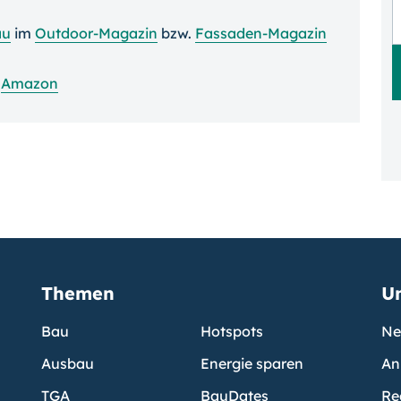
au
im
Outdoor-Magazin
bzw.
Fassaden-Magazin
i
Amazon
Themen
U
Bau
Hotspots
Ne
Ausbau
Energie sparen
An
TGA
BauDates
Re