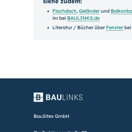
siehe zudem:
Flachdach
,
Geländer
und
Balkonb
im bei
BAULINKS.de
Literatur / Bücher über
Fenster
be
BauSites GmbH