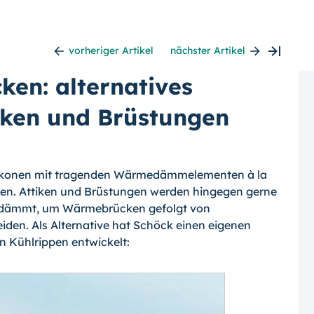
vorheriger Artikel
nächster Artikel
ken: alternatives
iken und Brüstungen
alkonen mit tragenden Wärmedämmelemen­ten à la
den. Attiken und Brüstungen wer­den hingegen gerne
edämmt, um Wärmebrü­cken gefolgt von
den. Als Alternative hat Schöck einen eigenen
n Kühlrippen entwi­ckelt: