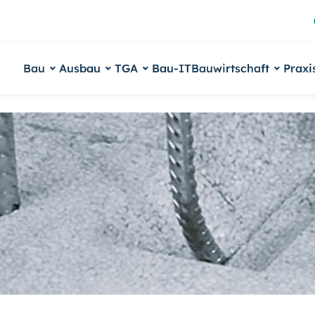
Bau
Ausbau
TGA
Bau-IT
Bauwirtschaft
Praxi