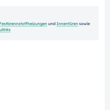
Festbrennstoffheizungen
und
Innentüren
sowie
ulinks