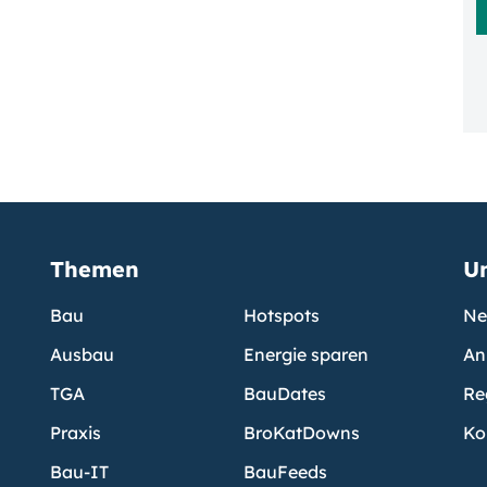
Themen
U
Bau
Hotspots
Ne
Ausbau
Energie sparen
An
TGA
BauDates
Re
Praxis
BroKatDowns
Ko
Bau-IT
BauFeeds