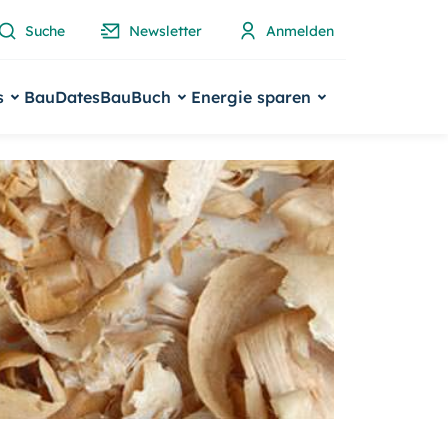
Suche
Newsletter
Anmelden
s
BauDates
BauBuch
Energie sparen