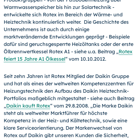
Warmwasserspeicher bis hin zur Solartechnik -
entwickelte sich Rotex im Bereich der Wärme- und
Heiztechnik kontinuierlich weiter. Die Geschichte des
Unternehmens ist auch durch einige
marktverändernde Entwicklungen geprägt - Beispiele
dafür sind geruchsgesperrte Heizöltanks oder der erste
Ölbrennwertkessel Rotex A1 - siehe u.a. Beitrag „
Rotex
feiert 15 Jahre A1 Ölkessel
“ vom 10.10.2012.
Seit zehn Jahren ist Rotex Mitglied der Daikin Gruppe
und hat als eines der weltweiten Kompetenzzentren für
Heizungstechnik den Aufbau des Daikin Heiztechnik-
Portfolios maßgeblich mit­ge­staltet - siehe auch Beitrag
„
Daikin kauft Rotex
“ vom 29.
8.
2008. „Die Marke Daikin
steht als weltweiter Marktführer für höchste
Kompetenz in der Heiz- und Kältetechnik, sowie eine
klare Serviceorientierung. Der Markenwechsel von
Rotex auf Daikin gibt unseren Kunden die Sicherheit,