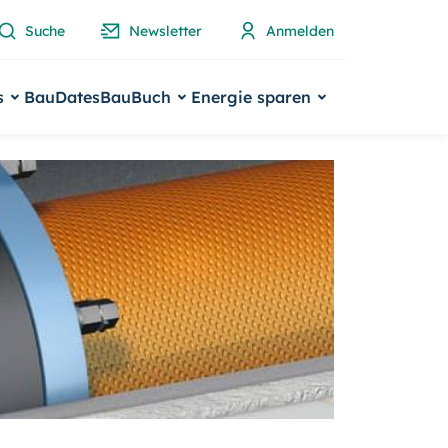
Suche
Newsletter
Anmelden
s
BauDates
BauBuch
Energie sparen