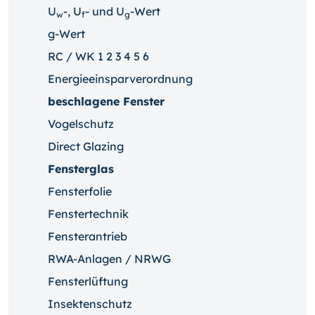
U
-, U
- und U
-Wert
w
f
g
g-Wert
RC / WK 1 2 3 4 5 6
Energieeinsparverordnung
beschlagene Fenster
Vogelschutz
Direct Glazing
Fensterglas
Fensterfolie
Fenstertechnik
Fensterantrieb
RWA-Anlagen / NRWG
Fensterlüftung
Insektenschutz