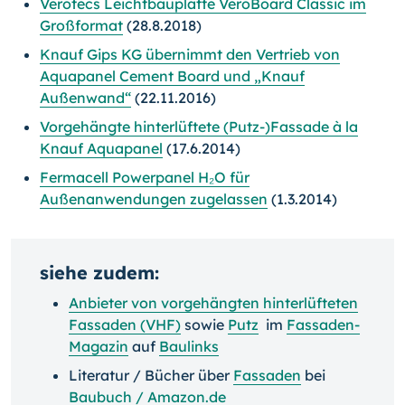
Verotecs Leichtbauplatte VeroBoard Classic im
Großformat
(28.8.2018)
Knauf Gips KG übernimmt den Vertrieb von
Aquapanel Cement Board und „Knauf
Außenwand“
(22.11.2016)
Vorgehängte hinterlüftete (Putz-)Fassade à la
Knauf Aquapanel
(17.6.2014)
Fermacell Powerpanel H₂O für
Außenanwendungen zugelassen
(1.3.2014)
siehe zudem:
Anbieter von vorgehängten hinterlüfteten
Fassaden (VHF)
sowie
Putz
im
Fassaden-
Magazin
auf
Baulinks
Literatur / Bücher über
Fassaden
bei
Baubuch / Amazon.de