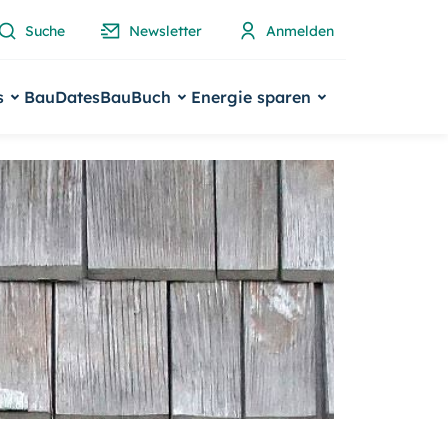
Suche
Newsletter
Anmelden
s
BauDates
BauBuch
Energie sparen