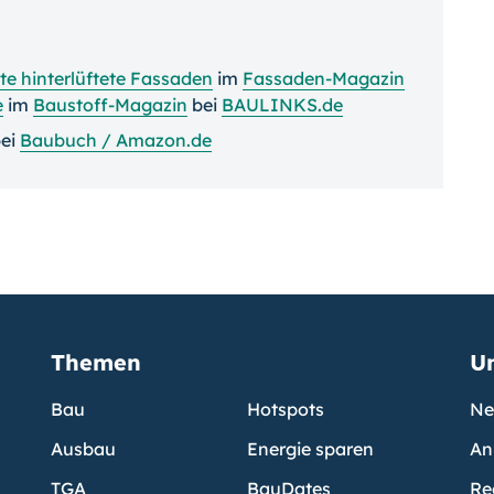
e hinterlüftete Fassaden
im
Fassaden-Magazin
e
im
Baustoff-Magazin
bei
BAULINKS.de
ei
Baubuch / Amazon.de
Themen
U
Bau
Hotspots
Ne
Ausbau
Energie sparen
An
TGA
BauDates
Re