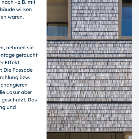
 nach - z.B. mit
ebäude wirken
sen wären.
en, nehmen sie
Montage getaucht
er Effekt
t: Die Fassade
rahlung bzw.
u changieren
die Lasur aber
 geschützt. Das
ung und