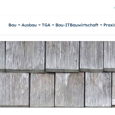
Bau
Ausbau
TGA
Bau-IT
Bauwirtschaft
Praxi