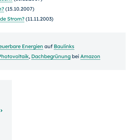
h?
(15.10.2007)
unde Strom?
(11.11.2003)
euerbare Energien
auf
Baulinks
Photovoltaik
,
Dachbegrünung
bei
Amazon