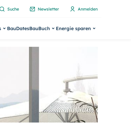
Suche
Newsletter
Anmelden
s
BauDates
BauBuch
Energie sparen