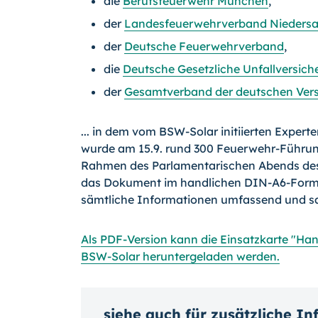
die
Berufsfeuerwehr München
,
der
Landesfeuerwehrverband Nieders
der
Deutsche Feuerwehrverband
,
die
Deutsche Gesetzliche Unfallversich
der
Gesamtverband der deutschen Vers
... in dem vom BSW-Solar initiierten Expert
wurde am 15.9. rund 300 Feuerwehr-Führu
Rahmen des Parlamentarischen Abends des
das Dokument im handlichen DIN-A6-Format 
sämtliche Informationen umfassend und sac
Als PDF-Version kann die Einsatzkarte "Ha
BSW-Solar heruntergeladen werden.
siehe auch für zusätzliche I