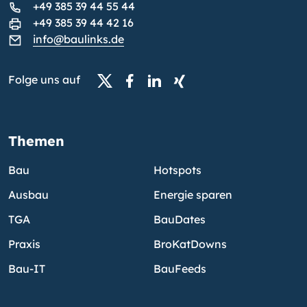
+49 385 39 44 55 44
+49 385 39 44 42 16
info@baulinks.de
Folge uns auf
Themen
Bau
Hotspots
Ausbau
Energie sparen
TGA
BauDates
Praxis
BroKatDowns
Bau-IT
BauFeeds