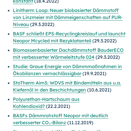
konstant
(18.4.2022)
Linitherm Loop: Neuer biobasierter Dämmstoff
von Linzmeier mit Dämmeigenschaften auf PUR-
Niveau
(29.3.2022)
BASF schließt EPS-Recyclingkreislauf und launcht
Neopor Mcycled mit Rezyklatanteil
(29.3.2022)
Biomassenbasierter Dachdämmstoff BauderECO
mit verbesserter Wärmeleitstufe 024
(29.3.2022)
Studie: Graue Energie von Dämmmaßnahmen in
Ökobilanzen vernachlässigbar
(19.9.2021)
StoTherm AimS: WDVS mit Bindemitteln aus u.a.
Kiefernöl in den Beschichtungen
(10.6.2021)
Polyurethan-Hartschaum aus
Kohlendioxid?
(22.2.2021)
BASFs Dämmrohstoff Neopor mit deutlich
verbesserter CO₂-Bilanz
(11.12.2019)