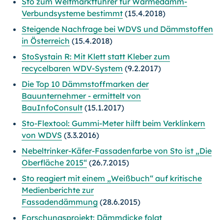
Sto zum Weltmarktführer für Wärmedämm-
Verbundsysteme bestimmt
(15.4.2018)
Steigende Nachfrage bei WDVS und Dämmstoffen
in Österreich
(15.4.2018)
StoSystain R: Mit Klett statt Kleber zum
recycelbaren WDV-System
(9.2.2017)
Die Top 10 Dämmstoffmarken der
Bauunternehmer - ermittelt von
BauInfoConsult
(15.1.2017)
Sto-Flextool: Gummi-Meter hilft beim Verklinkern
von WDVS
(3.3.2016)
Nebeltrinker-Käfer-Fassadenfarbe von Sto ist „Die
Oberfläche 2015“
(26.7.2015)
Sto reagiert mit einem „Weißbuch“ auf kritische
Medienberichte zur
Fassadendämmung
(28.6.2015)
Forschungsprojekt: Dämmdicke folgt