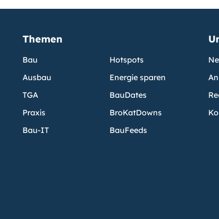
Themen
U
Bau
Hotspots
Ne
Ausbau
Energie sparen
An
TGA
BauDates
Re
Praxis
BroKatDowns
Ko
Bau-IT
BauFeeds