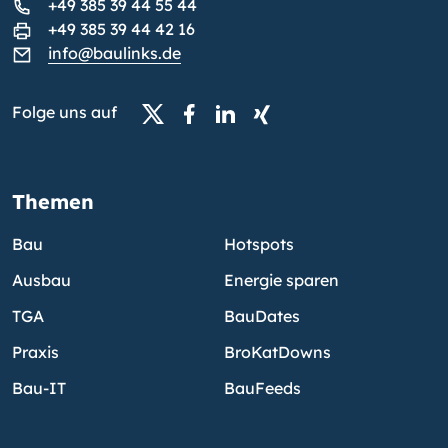
+49 385 39 44 55 44
+49 385 39 44 42 16
info@baulinks.de
Folge uns auf
Themen
Bau
Hotspots
Ausbau
Energie sparen
TGA
BauDates
Praxis
BroKatDowns
Bau-IT
BauFeeds