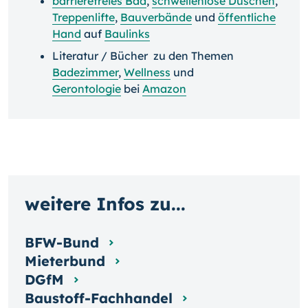
barrierefreies Bad
,
schwellenlose Duschen
,
Treppenlifte
,
Bauverbände
und
öffentliche
Hand
auf
Baulinks
Literatur / Bücher zu den Themen
Badezimmer
,
Wellness
und
Gerontologie
bei
Amazon
weitere Infos zu...
BFW-Bund
Mieterbund
DGfM
Baustoff-Fachhandel