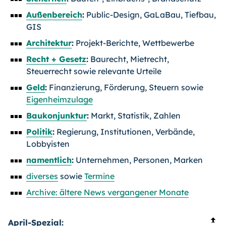
Außenbereich
:
Public-Design, GaLaBau, Tiefbau,
GIS
Architektur
:
Projekt-Berichte, Wettbewerbe
Recht + Gesetz
:
Baurecht, Mietrecht,
Steuerrecht sowie relevante Urteile
Geld
:
Finanzierung, Förderung, Steuern sowie
Eigenheimzulage
Baukonjunktur
:
Markt, Statistik, Zahlen
Politik
:
Regierung, Institutionen, Verbände,
Lobbyisten
namentlich
:
Unternehmen, Personen, Marken
diverses
sowie
Termine
Archive: ältere News vergangener Monate
April-
Spezial
: