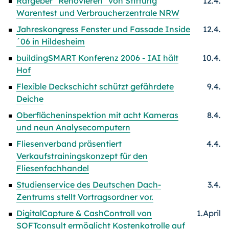
Ratgeber "Renovieren" von Stiftung
12.4.
Warentest und Verbraucherzentrale NRW
Jahreskongress Fenster und Fassade Inside
12.4.
´06 in Hildesheim
buildingSMART Konferenz 2006 - IAI hält
10.4.
Hof
Flexible Deckschicht schützt gefährdete
9.4.
Deiche
Oberflächeninspektion mit acht Kameras
8.4.
und neun Analysecomputern
Fliesenverband präsentiert
4.4.
Verkaufstrainingskonzept für den
Fliesenfachhandel
Studienservice des Deutschen Dach-
3.4.
Zentrums stellt Vortragsordner vor.
DigitalCapture & CashControll von
1.April
SOFTconsult ermöglicht Kostenkotrolle auf