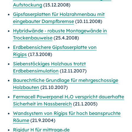
Aufstockung
(15.12.2008)
Gipsfaserplatten für Holzrahmenbau mit
eingebauter Dampfbremse
(10.11.2008)
Hybridwände - robuste Montagewände in
Trockenbauweise
(25.4.2008)
Erdbebensichere Gipsfaserplatte von
Rigips
(17.3.2008)
Siebenstöckiges Holzhaus trotzt
Erdbebensimulation
(12.11.2007)
Baurechtliche Grundlage für mehrgeschossige
Holzbauten
(21.10.2007)
Fermacell Powerpanel H₂O verspricht dauerhafte
Sicherheit im Nassbereich
(21.1.2005)
Wandsystem von Rigips für hoch beanspruchte
Räume
(21.9.2004)
Rigidur H für mittrage
de
n