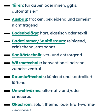
Türen
:
für außen oder innen, ggfls.
automatisiert
Ausbau
:
trocken, bekleidend und zumeist
nicht tragend
Bodenbeläge
:
hart, elastisch oder textil
Badezimmer/Sanitärraum
:
reinigend,
erfrischend, entspannt
Sanitärtechnik
:
ver- und entsorgend
Wärmetechnik
:
konventionell heizend,
zumeist zentral
Raumlufttechnik
:
kühlend und kontrolliert
lüftend
Umweltwärme
:
alternativ und/oder
erneuerbar
Ökostrom
:
solar, thermal oder kraft-wärme-
gekoppelt