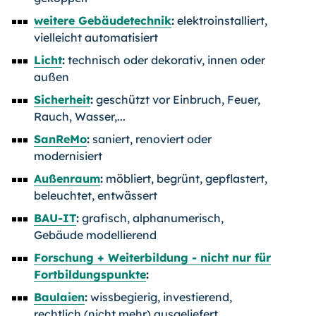
weitere Gebäudetechnik
:
elektroinstalliert,
vielleicht automatisiert
Licht
:
technisch oder dekorativ, innen oder
außen
Sicherheit
:
geschützt vor Einbruch, Feuer,
Rauch, Wasser,...
SanReMo
:
saniert, renoviert oder
modernisiert
Außenraum
:
möbliert, begrünt, gepflastert,
beleuchtet, entwässert
BAU-IT
:
grafisch, alphanumerisch,
Gebäude modellierend
Forschung + Weiterbildung - nicht nur für
Fortbildungspunkte
:
Baulaien
:
wissbegierig, investierend,
rechtlich (nicht mehr) ausgeliefert