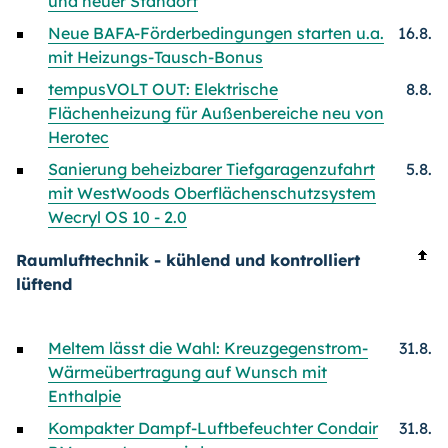
und neuer Standort
Neue BAFA-Förderbedingungen starten u.a.
16.8.
mit Heizungs-Tausch-Bonus
tempusVOLT OUT: Elektrische
8.8.
Flächenheizung für Außenbereiche neu von
Herotec
Sanierung beheizbarer Tiefgaragenzufahrt
5.8.
mit WestWoods Oberflächenschutzsystem
Wecryl OS 10 - 2.0
Raumlufttechnik - kühlend und kontrolliert
lüftend
Meltem lässt die Wahl: Kreuzgegenstrom-
31.8.
Wärmeübertragung auf Wunsch mit
Enthalpie
Kompakter Dampf-Luftbefeuchter Condair
31.8.