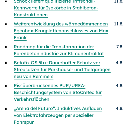
Schöck liefert qualifizierte Trittschall-
11.8.
Kennwerte für Isokörbe in Stahlbeton-
Konstruktionen
Weiterentwicklung des wärmedämmenden
11.8.
Egcobox-Kragplattenanschlusses von Max
Frank
Roadmap für die Transformation der
7.8.
Porenbetonindustrie zur Klimaneutralität
Betofix OS 5b+: Dauerhafter Schutz vor
4.8.
Streusalzen für Parkhäuser und Tiefgaragen
neu von Remmers
Rissüberbrückendes PUR/UREA-
4.8.
Beschichtungssystem von StoCretec für
Verkehrsflächen
„Arena del Futuro“: Induktives Aufladen
4.8.
von Elektrofahrzeugen per spezieller
Fahrspur