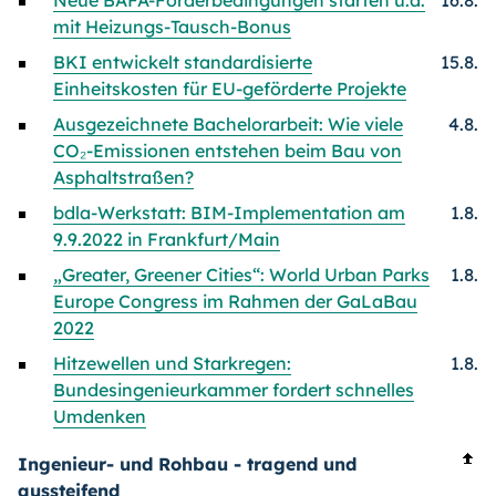
Neue BAFA-Förderbedingungen starten u.a.
16.8.
mit Heizungs-Tausch-Bonus
BKI entwickelt standardisierte
15.8.
Einheitskosten für EU-geförderte Projekte
Ausgezeichnete Bachelorarbeit: Wie viele
4.8.
CO₂-Emissionen entstehen beim Bau von
Asphaltstraßen?
bdla-Werkstatt: BIM-Implementation am
1.8.
9.9.2022 in Frankfurt/Main
„Greater, Greener Cities“: World Urban Parks
1.8.
Europe Congress im Rahmen der GaLaBau
2022
Hitzewellen und Starkregen:
1.8.
Bundesingenieurkammer fordert schnelles
Umdenken
Ingenieur- und Rohbau - tragend und
aussteifend