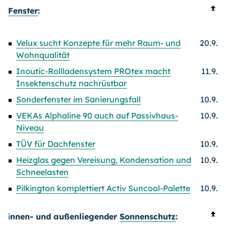
Fenster
:
Velux sucht Konzepte für mehr Raum- und
20.9.
Wohnqualität
Inoutic-Rollladensystem PROtex macht
11.9.
Insektenschutz nachrüstbar
Sonderfenster im Sanierungsfall
10.9.
VEKAs Alphaline 90 auch auf Passivhaus-
10.9.
Niveau
TÜV für Dachfenster
10.9.
Heizglas gegen Vereisung, Kondensation und
10.9.
Schneelasten
Pilkington komplettiert Activ Suncool-Palette
10.9.
i
nnen- und außenliegender
Sonnenschutz
: