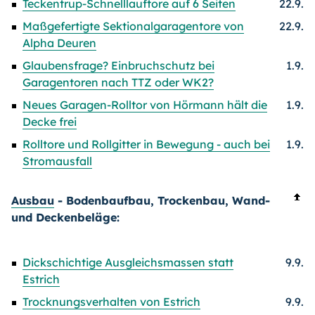
Teckentrup-Schnelllauftore auf 6 Seiten
22.9.
Maßgefertigte Sektionalgaragentore von
22.9.
Alpha Deuren
Glaubensfrage? Einbruchschutz bei
1.9.
Garagentoren nach TTZ oder WK2?
Neues Garagen-Rolltor von Hörmann hält die
1.9.
Decke frei
Rolltore und Rollgitter in Bewegung - auch bei
1.9.
Stromausfall
Ausbau
- Bodenbaufbau, Trockenbau, Wand-
und Deckenbeläge:
Dickschichtige Ausgleichsmassen statt
9.9.
Estrich
Trocknungsverhalten von Estrich
9.9.