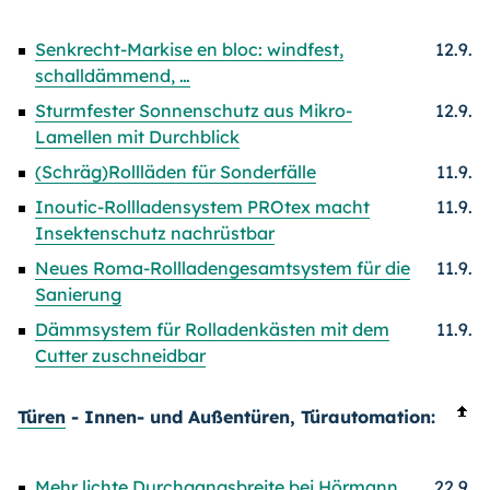
Senkrecht-Markise en bloc: windfest,
12.9.
schalldämmend, …
Sturmfester Sonnenschutz aus Mikro-
12.9.
Lamellen mit Durchblick
(Schräg)Rollläden für Sonderfälle
11.9.
Inoutic-Rollladensystem PROtex macht
11.9.
Insektenschutz nachrüstbar
Neues Roma-Rollladengesamtsystem für die
11.9.
Sanierung
Dämmsystem für Rolladenkästen mit dem
11.9.
Cutter zuschneidbar
Türen
- Innen- und Außentüren, Türautomation:
Mehr lichte Durchgangsbreite bei Hörmann
22.9.