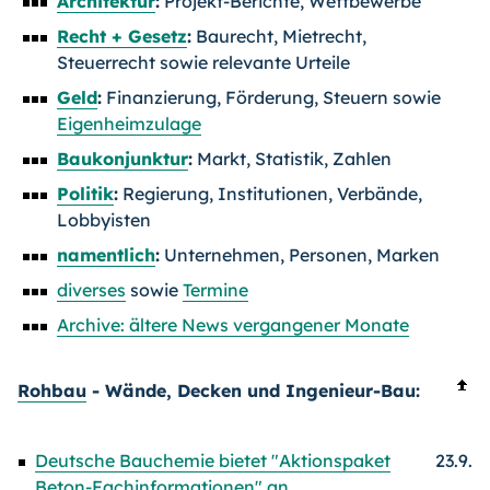
Architektur
:
Projekt-Berichte, Wettbewerbe
Recht + Gesetz
:
Baurecht, Mietrecht,
Steuerrecht sowie relevante Urteile
Geld
:
Finanzierung, Förderung, Steuern sowie
Eigenheimzulage
Baukonjunktur
:
Markt, Statistik, Zahlen
Politik
:
Regierung, Institutionen, Verbände,
Lobbyisten
namentlich
:
Unternehmen, Personen, Marken
diverses
sowie
Termine
Archive: ältere News vergangener Monate
Rohbau
- Wände, Decken und Ingenieur-Bau:
Deutsche Bauchemie bietet "Aktionspaket
23.9.
Beton-Fachinformationen" an