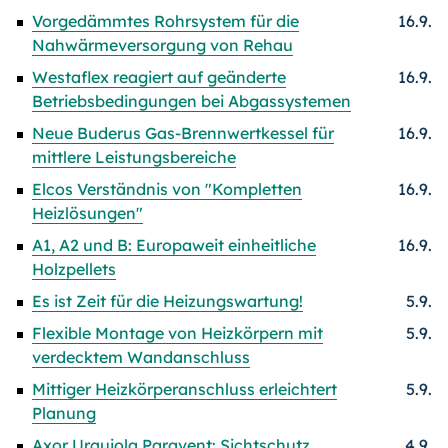
Vorgedämmtes Rohrsystem für die
16.9.
Nahwärmeversorgung von Rehau
Westaflex reagiert auf geänderte
16.9.
Betriebsbedingungen bei Abgassystemen
Neue Buderus Gas-Brennwertkessel für
16.9.
mittlere Leistungsbereiche
Elcos Verständnis von "Kompletten
16.9.
Heizlösungen"
A1, A2 und B: Europaweit einheitliche
16.9.
Holzpellets
Es ist Zeit für die Heizungswartung!
5.9.
Flexible Montage von Heizkörpern mit
5.9.
verdecktem Wandanschluss
Mittiger Heizkörperanschluss erleichtert
5.9.
Planung
Axor Urquiola Paravent: Sichtschutz,
4.9.