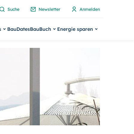
Suche
Newsletter
Anmelden
s
BauDates
BauBuch
Energie sparen