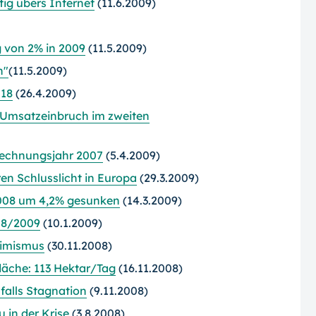
ig übers Internet
(11.6.2009)
 von 2% in 2009
(11.5.2009)
n"
(11.5.2009)
018
(26.4.2009)
 Umsatzeinbruch im zweiten
rechnungsjahr 2007
(5.4.2009)
n Schlusslicht in Europa
(29.3.2009)
08 um 4,2% gesunken
(14.3.2009)
08/2009
(10.1.2009)
simismus
(30.11.2008)
läche: 113 Hektar/Tag
(16.11.2008)
falls Stagnation
(9.11.2008)
 in der Krise
(3.8.2008)