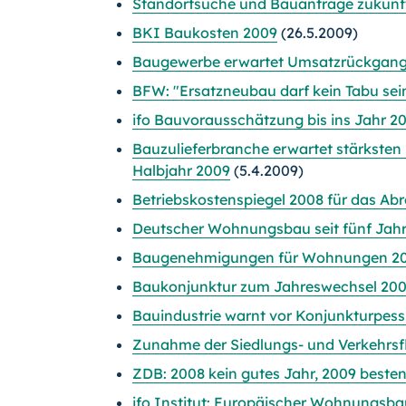
Standortsuche und Bauanträge zukünft
BKI Baukosten 2009
(26.5.2009)
Baugewerbe erwartet Umsatzrückgang
BFW: "Ersatzneubau darf kein Tabu sei
ifo Bauvorausschätzung bis ins Jahr 2
Bauzulieferbranche erwartet stärksten
Halbjahr 2009
(5.4.2009)
Betriebskostenspiegel 2008 für das Ab
Deutscher Wohnungsbau seit fünf Jahre
Baugenehmigungen für Wohnungen 20
Baukonjunktur zum Jahreswechsel 20
Bauindustrie warnt vor Konjunkturpes
Zunahme der Siedlungs- und Verkehrsf
ZDB: 2008 kein gutes Jahr, 2009 besten
ifo Institut: Europäischer Wohnungsbau