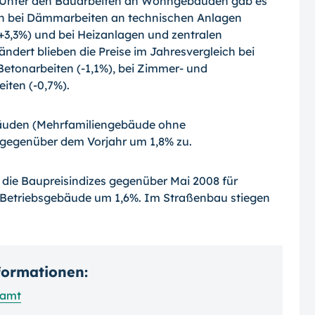
. Unter den Bauarbeiten an Wohngebäuden gab es
gen bei Dämmarbeiten an technischen Anlagen
+3,3%) und bei Heizanlagen und zentralen
ert blieben die Preise im Jahresvergleich bei
 Betonarbeiten
(-1,1%),
bei Zimmer- und
eiten
(-0,7%).
äuden (Mehrfamiliengebäude ohne
 gegenüber dem Vorjahr um 1,8% zu.
die Baupreisindizes gegenüber Mai 2008 für
Betriebsgebäude um 1,6%. Im Straßenbau stiegen
nformationen:
samt