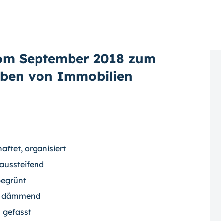
vom September 2018 zum
iben von Immobilien
aftet, organisiert
aussteifend
begrünt
st dämmend
l gefasst