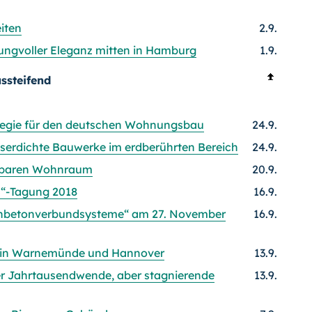
iten
2.9.
ngvoller Eleganz mitten in Hamburg
1.9.
ssteifend
egie für den deutschen Wohnungsbau
24.9.
serdichte Bauwerke im erdberührten Bereich
24.9.
hlbaren Wohnraum
20.9.
n“-Tagung 2018
16.9.
chbetonverbundsysteme“ am 27. November
16.9.
r in Warnemünde und Hannover
13.9.
er Jahrtausendwende, aber stagnierende
13.9.