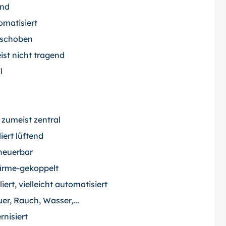
end
omatisiert
geschoben
st nicht tragend
l
 zumeist zentral
iert lüftend
neuerbar
wärme-gekoppelt
liert, vielleicht automatisiert
er, Rauch, Wasser,...
rnisiert