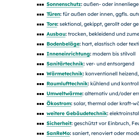
Sonnenschutz
:
außen- oder innenlieg
Türen
:
für außen oder innen, ggfls. aut
Tore
:
sektional, gekippt, gerollt oder 
Ausbau
:
trocken, bekleidend und zumei
Bodenbeläge
:
hart, elastisch oder texti
Inneneinrichtung
:
modern bis stilvoll
Sanitärtechnik
:
ver- und entsorgend
Wärmetechnik
:
konventionell heizend,
Raumlufttechnik
:
kühlend und kontroll
Umweltwärme
:
alternativ und/oder er
Ökostrom
:
solar, thermal oder kraft-
weitere Gebäudetechnik
:
elektroinstal
Sicherheit
:
geschützt vor Einbruch, Feu
SanReMo
:
saniert, renoviert oder mode