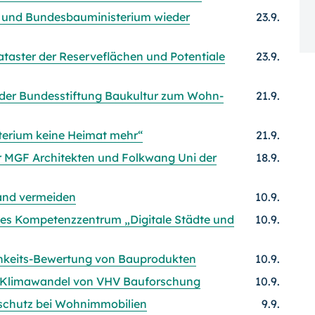
 und Bundesbauministerium wieder
23.9.
taster der Reserveflächen und Potentiale
23.9.
 der Bundesstiftung Baukultur zum Wohn-
21.9.
terium keine Heimat mehr“
21.9.
r MGF Architekten und Folkwang Uni der
18.9.
wand vermeiden
10.9.
es Kompetenzzentrum „Digitale Städte und
10.9.
keits-Bewertung von Bauprodukten
10.9.
 Klimawandel von VHV Bauforschung
10.9.
sschutz bei Wohnimmobilien
9.9.