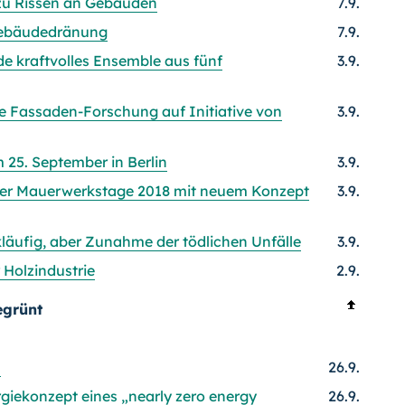
u Rissen an Gebäuden
7.9.
Gebäudedränung
7.9.
e kraftvolles Ensemble aus fünf
3.9.
lle Fassaden-Forschung auf Initiative von
3.9.
25. September in Berlin
3.9.
rger Mauerwerkstage 2018 mit neuem Konzept
3.9.
kläufig, aber Zunahme der tödlichen Unfälle
3.9.
 Holzindustrie
2.9.
egrünt
n
26.9.
giekonzept eines „nearly zero energy
26.9.