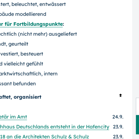
tert, beleuchtet, entwässert
bäude modellierend
ur für Fortbildungspunkte
:
echtlich (nicht mehr) ausgeliefert
t, geurteilt
vestiert, besteuert
d vielleicht gefühlt
arktwirtschaftlich, intern
ssant befunden
ftet, organisiert
retär im Amt
24.9.
chhaus Deutschlands entsteht in der Hafencity
23.9.
18 an die Architekten Schulz & Schulz
23.9.