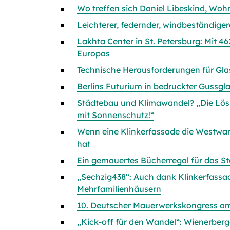
Wo treffen sich Daniel Libeskind, Woh
Leichterer, federnder, windbeständige
Lakhta Center in St. Petersburg: Mit 4
Europas
Technische Herausforderungen für Gl
Berlins Futurium in bedruckter Gussgla
Städtebau und Klimawandel? „Die Lösu
mit Sonnenschutz!“
Wenn eine Klinkerfassade die Westwa
hat
Ein gemauertes Bücherregal für das St
„Sechzig438“: Auch dank Klinkerfassad
Mehrfamilienhäusern
10. Deutscher Mauerwerkskongress am 
„Kick-off für den Wandel“: Wienerbe