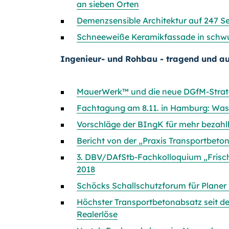
an sieben Orten
Demenzsensible Architektur auf 247 Se
Schneeweiße Keramikfassade in schwu
Ingenieur- und Rohbau - tragend und au
MauerWerk™ und die neue DGfM-Strat
Fachtagung am 8.11. in Hamburg: Was
Vorschläge der BIngK für mehr beza
Bericht von der „Praxis Transportbeto
3. DBV/DAfStb-Fachkolloquium „Fris
2018
Schöcks Schallschutzforum für Plane
Höchster Transportbetonabsatz seit d
Realerlöse