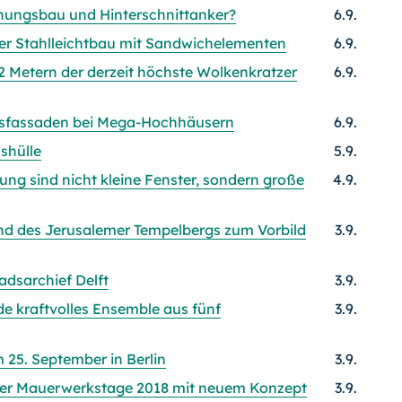
nungsbau und Hinter­schnitt­anker?
6.9.
rer Stahlleichtbau mit Sandwichelementen
6.9.
62 Metern der derzeit höchste Wolkenkratzer
6.9.
asfassaden bei Mega-Hochhäusern
6.9.
shülle
5.9.
ng sind nicht kleine Fenster, sondern große
4.9.
nd des Jerusalemer Tempelbergs zum Vorbild
3.9.
adsarchief Delft
3.9.
e kraftvolles Ensemble aus fünf
3.9.
25. September in Berlin
3.9.
rger Mauerwerkstage 2018 mit neuem Konzept
3.9.