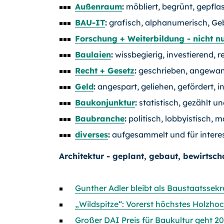
Außenraum
:
möbliert, begrünt, gepflas
BAU-IT
:
grafisch, alphanumerisch, Ge
Forschung + Weiterbildung - nicht n
Baulaien
:
wissbegierig, investierend, r
Recht + Gesetz
:
geschrieben, angewand
Geld
:
angespart, geliehen, gefördert, in
Baukonjunktur
:
statistisch, gezählt un
Baubranche
:
politisch, lobbyistisch, m
diverses
:
aufgesammelt und für intere
Architektur - geplant, gebaut, bewirtscha
Gunther Adler bleibt als Baustaatssek
„Wildspitze“: Vorerst höchstes Holzho
Großer DAI Preis für Baukultur geht 20