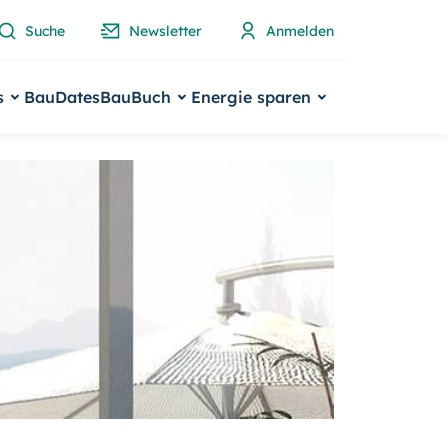
Suche
Newsletter
Anmelden
s
BauDates
BauBuch
Energie sparen