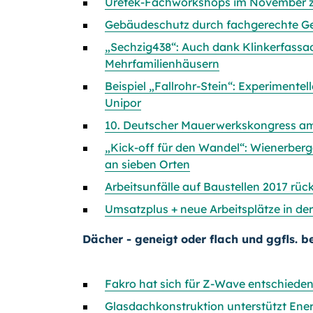
Uretek-Fachworkshops im November z
Gebäudeschutz durch fachgerechte 
„Sechzig438“: Auch dank Klinkerfassad
Mehrfamilienhäusern
Beispiel „Fallrohr-Stein“: Experimente
Unipor
10. Deutscher Mauerwerkskongress am 
„Kick-off für den Wandel“: Wienerbe
an sieben Orten
Arbeitsunfälle auf Baustellen 2017 rüc
Umsatzplus + neue Arbeitsplätze in der
Dächer - geneigt oder flach und ggfls. b
Fakro hat sich für Z-Wave entschiede
Glasdachkonstruktion unterstützt Ener