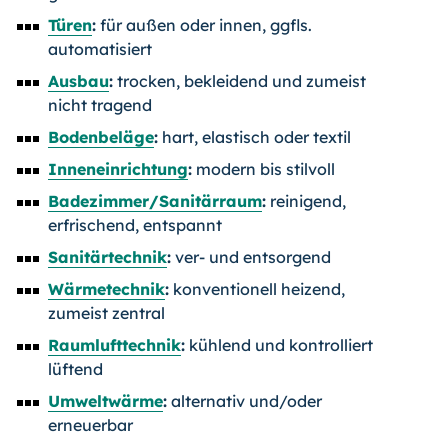
Türen
:
für außen oder innen, ggfls.
automatisiert
Ausbau
:
trocken, bekleidend und zumeist
nicht tragend
Bodenbeläge
:
hart, elastisch oder textil
Inneneinrichtung
:
modern bis stilvoll
Badezimmer/Sanitärraum
:
reinigend,
erfrischend, entspannt
Sanitärtechnik
:
ver- und entsorgend
Wärmetechnik
:
konventionell heizend,
zumeist zentral
Raumlufttechnik
:
kühlend und kontrolliert
lüftend
Umweltwärme
:
alternativ und/oder
erneuerbar