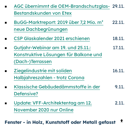
AGC übernimmt die OEM-Brandschutzglas-
29.11.
Bestandskunden von Etex
BuGG-Marktreport: 2019 über 7,2 Mio. m²
22.11.
neue Dachbegrünungen
CSP Glaskalender 2021 erschienen
18.11.
Gutjahr-Webinar am 19. und 25.11.:
17.11.
Konstruktive Lösungen für Balkone und
(Dach-)Terrassen
Ziegelindustrie mit soliden
16.11.
Halbjahreszahlen - trotz Corona
Klassische Gebäudedämmstoffe in der
9.11.
Defensive?
Update: VFF-Architektentag am 12.
2.11.
November 2020 nur Online
Fenster - in Holz, Kunststoff oder Metall gefasst