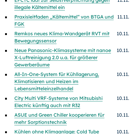
EFCTC lädt zur Selbstverpflichtung gegen
11.11.
illegale Kältemittel ein
Praxisleitfaden „Kältemittel“ von BTGA und
11.11.
FGK
Remkos neues Klima-Wandgerät RVT mit
10.11.
Bewegungssensor
Neue Panasonic-Klimasysteme mit nanoe
10.11.
X-Luftreinigung 2.0 u.a. für größerer
Gewerberäume
All-In-One-System für Kühllagerung,
10.11.
Klimatisieren und Heizen im
Lebensmitteleinzelhandel
City Multi VRF-Systeme von Mitsubishi
10.11.
Electric künftig auch mit R32
ASUE und Green Chiller kooperieren für
10.11.
mehr Sorptionstechnik
Kühlen ohne Klimaanlage: Cold Tube
10.11.