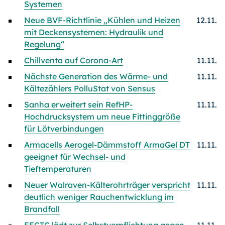
Systemen
Neue BVF-Richtlinie „Kühlen und Heizen
12.11.
mit Deckensystemen: Hydraulik und
Regelung“
Chillventa auf Corona-Art
11.11.
Nächste Generation des Wärme- und
11.11.
Kältezählers PolluStat von Sensus
Sanha erweitert sein RefHP-
11.11.
Hochdrucksystem um neue Fittinggröße
für Lötverbindungen
Armacells Aerogel-Dämmstoff ArmaGel DT
11.11.
geeignet für Wechsel- und
Tieftemperaturen
Neuer Walraven-Kälterohrträger verspricht
11.11.
deutlich weniger Rauchentwicklung im
Brandfall