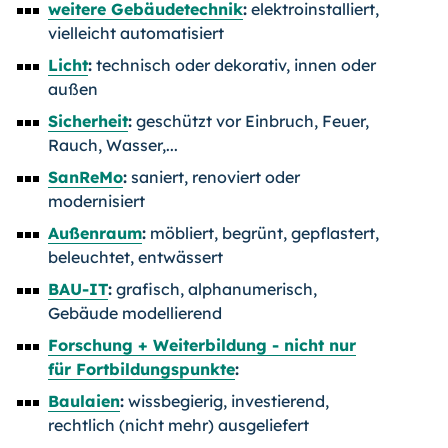
weitere Gebäudetechnik
:
elektroinstalliert,
vielleicht automatisiert
Licht
:
technisch oder dekorativ, innen oder
außen
Sicherheit
:
geschützt vor Einbruch, Feuer,
Rauch, Wasser,...
SanReMo
:
saniert, renoviert oder
modernisiert
Außenraum
:
möbliert, begrünt, gepflastert,
beleuchtet, entwässert
BAU-IT
:
grafisch, alphanumerisch,
Gebäude modellierend
Forschung + Weiterbildung - nicht nur
für Fortbildungspunkte
:
Baulaien
:
wissbegierig, investierend,
rechtlich (nicht mehr) ausgeliefert